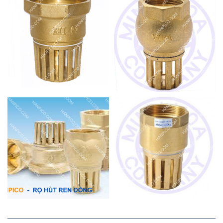
lò xo và trục
– Trục của rọ bơm đồng: Trục là bộ phận có nhiệm vụ cố định
cánh van, giúp cánh van có thể hoạt động lật qua lật lại cố
định tại một vị trí
– Phần lưới lọc: Lưới lọc của rọ bơm có tác dụng chặn các loại
rác và mảng bám lọt vào bên trong máy bơm hoặc đường
ống, với rọ bơm đồng lưới lọc kết nối vào phần thân qua kiểu
nối ren có thể tháo ra lắp vào đơn giản.
– Phần gioăng làm kín: Phần gioăng đĩa thường được sử dụng
bằng cao su NBR, phần gioăng thân kết nối với lưới lọc được
sử dụng loại cao su PTFE đảm bảo độ kín và tránh rò rỉ nước
chảy ngược lại. Chống hiện tượng tụt áp nước rất tốt