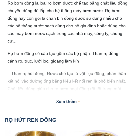
Rọ bơm đồng là loại rọ bơm được chế tạo bằng chất liệu đồng
chuyên dùng để lắp cho hệ thống máy bơm nước. Rọ bơm
đồng hay còn gọi là chân bin đồng được sử dụng nhiều cho
các hệ thống nước sạch dùng cho hộ gia đình hoặc dùng cho
các máy bơm nước sạch trong các nhà máy, công ty, chung
cư…
Rọ bơm đồng có cấu tạo gồm các bộ phận: Thân rọ đồng,
cánh rọ, trục, lưới lọc, gioăng làm kín
– Thân rọ hút đồng: Được chế tạo từ vật liệu đồng, phần thân
kết nối vào đường ống bằng kiểu kết nối ren là phổ biến nhất.
Chất liệu đồng giúp cho rọ bơm hoạt động rất tốt trong môi
trường nước và an toàn cho người sử dụng cũng như có độ
Xem thêm
bền cao về cơ học
– Phần cánh của rọ bơm: Cánh rọ bơm bên trong thiết kế như
RỌ HÚT REN ĐỒNG
dạng van một chiều lá lật. Vì thế đôi khi người ta còn xếp rọ
bơm vào loại van một chiều. Rọ có thể lật lên xuống thông qua