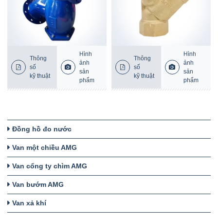
Hình
Hình
Thông
Thông
ảnh
ảnh
số
số
sản
sản
kỹ thuật
kỹ thuật
phẩm
phẩm
Đồng hồ đo nước
Van một chiều AMG
Van cổng ty chìm AMG
Van bướm AMG
Van xả khí