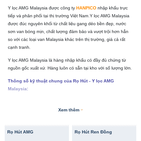
Y lọc AMG Malaysia được công ty
HANPICO
nhập khẩu trực
tiếp và phân phối tại thị trường Việt Nam.Y lọc AMG Malaysia
được đúc nguyên khối từ chất liệu gang dẻo bền đẹp, nước
sơn van bóng mịn, chất lượng đảm bảo và vượt trội hơn hẳn
so với các loại van Malaysia khác trên thị trường, giá cả rất
cạnh tranh.
Y lọc AMG Malaysia là hàng nhập khẩu có đầy đủ chứng từ
nguồn gốc xuất xứ. Hàng luôn có sẵn tại kho với số lượng lớn.
Thông số kỹ thuật chung của Rọ Hút - Y lọc AMG
Malaysia:
Kích cỡ: DN50-400
Xem thêm
Áp lực làm việc: PN10/PN16/PN25
Thiết kế: BS2080/DIN3202-F1
Rọ Hút AMG
Rọ Hút Ren Đồng
Khoảng cách mặt bích: EN558-1