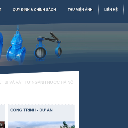
T
QUY ĐỊNH & CHÍNH SÁCH
THƯ VIỆN ẢNH
LIÊN HỆ
CÔNG TRÌNH - DỰ ÁN