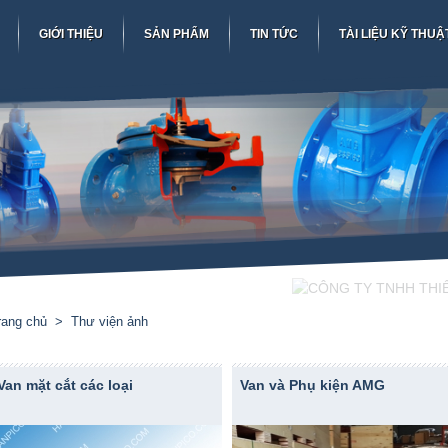
GIỚI THIỆU
SẢN PHẨM
TIN TỨC
TÀI LIỆU KỸ THUẬ
rang chủ
Thư viện ảnh
Van mặt cắt các loại
Van và Phụ kiện AMG