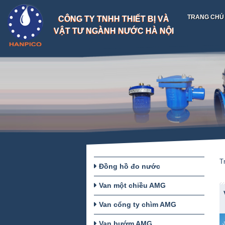
TRANG CHỦ
CÔNG TY TNHH THIẾT BỊ VÀ
VẬT TƯ NGÀNH NƯỚC HÀ NỘI
T
Đồng hồ đo nước
Van một chiều AMG
Van cổng ty chìm AMG
Van bướm AMG